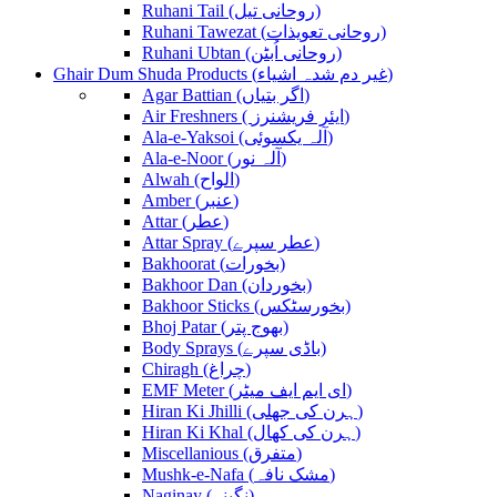
Ruhani Tail (روحانی تیل)
Ruhani Tawezat (روحانی تعویذات)
Ruhani Ubtan (روحانی اُبٹن)
Ghair Dum Shuda Products (غیر دم شدہ اشیاء)
Agar Battian (اگر بتیاں)
Air Freshners ( ایئر فریشنرز)
Ala-e-Yaksoi (آلہ یکسوئی)
Ala-e-Noor (آلہ نور)
Alwah (الواح)
Amber (عنبر)
Attar (عطر)
Attar Spray (عطر سپرے)
Bakhoorat (بخورات)
Bakhoor Dan (بخوردان)
Bakhoor Sticks (بخورسٹکس)
Bhoj Patar (بھوج پتر)
Body Sprays (باڈی سپرے)
Chiragh (چراغ)
EMF Meter (ای ایم ایف میٹر)
Hiran Ki Jhilli (ہرن کی جھلی)
Hiran Ki Khal (ہرن کی کھال)
Miscellanious (متفرق)
Mushk-e-Nafa (مشک نافہ)
Naginay (نگینے)