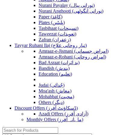
Nurani Payalay (نورانی پیالے)
Nurani Anghooti (نورانی انگوٹھی)
Paper (کاغذ)
Plates (پلیٹیں)
Tasbihaat (تسبیحات)
Taweezat (تعویذات)
Zafran (زعفران)
Tayyar Ruhani Ilaj (تیار روحانی علاج)
Amraaz-e-Jismani (امراض جسمانی)
Amraaz-e-Rohani (امراض روحانی)
Bad Asraat (بد اثرات)
Bandish (بندش)
Education (تعلیم)
Judai (جُدائی)
Moa'ash (معاش)
Mohabbat (محبت)
Others (دیگر)
Discount Offers (ڈسکاؤنٹ آفرز)
Azadi Offers (آزادی آفرز)
Monthly Offers (ماہانہ آفرز)
Search
for: