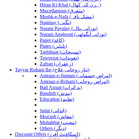
Hiran Ki Khal (ہرن کی کھال)
Miscellanious (متفرق)
Mushk-e-Nafa (مشک نافہ)
Naginay (نگینے)
Nurani Payalay (نورانی پیالے)
Nurani Anghooti (نورانی انگوٹھی)
Paper (کاغذ)
Plates (پلیٹیں)
Tasbihaat (تسبیحات)
Taweezat (تعویذات)
Zafran (زعفران)
Tayyar Ruhani Ilaj (تیار روحانی علاج)
Amraaz-e-Jismani (امراض جسمانی)
Amraaz-e-Rohani (امراض روحانی)
Bad Asraat (بد اثرات)
Bandish (بندش)
Education (تعلیم)
Judai (جُدائی)
Moa'ash (معاش)
Mohabbat (محبت)
Others (دیگر)
Discount Offers (ڈسکاؤنٹ آفرز)