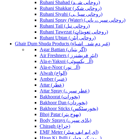
Ruhani Shahad (روحانی شہد)
Ruhani Shakkar (روحانی شکر)
Ruhani Siyahi (روحانی سیاہی)
Ruhani Spray (Water) (روحانی سپرے، پانی)
Ruhani Tail (روحانی تیل)
Ruhani Tawezat (روحانی تعویذات)
Ruhani Ubtan (روحانی اُبٹن)
Ghair Dum Shuda Products (غیر دم شدہ اشیاء)
Agar Battian (اگر بتیاں)
Air Freshners ( ایئر فریشنرز)
Ala-e-Yaksoi (آلہ یکسوئی)
Ala-e-Noor (آلہ نور)
Alwah (الواح)
Amber (عنبر)
Attar (عطر)
Attar Spray (عطر سپرے)
Bakhoorat (بخورات)
Bakhoor Dan (بخوردان)
Bakhoor Sticks (بخورسٹکس)
Bhoj Patar (بھوج پتر)
Body Sprays (باڈی سپرے)
Chiragh (چراغ)
EMF Meter (ای ایم ایف میٹر)
Hiran Ki Jhilli (ہرن کی جھلی)