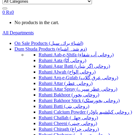
0
₨
0
No products in the cart.
All Departments
On Sale Products (اشیاء برائے سیل)
Dum Shuda Products (دم شدہ اشیاء)
Ruhani Aab-e-Shifa (روحانی آب شفاء)
Ruhani Aata (روحانی آٹا)
Ruhani Agar Batti (روحانی اگر بتیاں)
Ruhani Alwah (روحانی الواح)
Ruhani Arq-e-Gulab (روحانی عرق گلاب)
Ruhani Attar (روحانی عطر)
Ruhani Attar Spray (روحانی عطر سپرے)
Ruhani Bakhoor (روحانی بخور)
Ruhani Bakhoor Stick (روحانی بخورسٹک)
Ruhani Batti (روحانی بتی)
Ruhani Calcium Powder (روحانی کیلشیم پاؤڈر )
Ruhani Challah (روحانی چھلہ)
Ruhani Cheeni (روحانی چینی)
Ruhani Chiragh (روحانی چراغ)
Ruhani Choharay (روحانی چھوہارے)