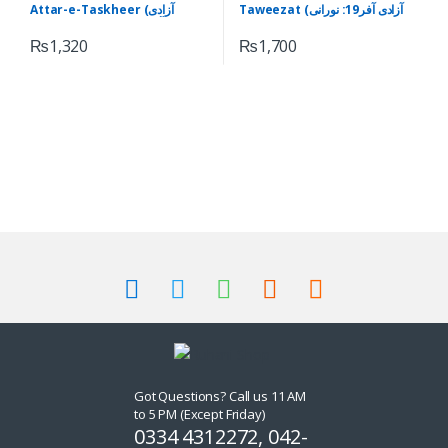
Taweezat (آزادی آفر19: نورانی
Attar-e-Taskheer (آزادی
تعویذات)
آفر07: روحانی عطر تسخیر)
₨
1,320
₨
1,700
Got Questions? Call us 11 AM
to 5 PM (Except Friday)
0334 4312272, 042-