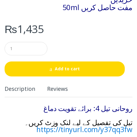
50ml مفت حاصل کریں
₨
1,435
Q
u
a
n
t
Add to cart
i
t
y
Description
Reviews
روحانی تیل 4: برائے تقویت دماغ
تیل کی تفصیل کے لیے لنک وزٹ کریں۔
https://tinyurl.com/y37qq3fw