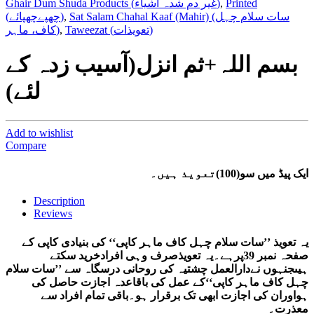
Ghair Dum Shuda Products (غیر دم شدہ اشیاء)
,
Printed
(چھپےچھپائے)
,
Sat Salam Chahal Kaaf (Mahir) (سات سلام چہل
کاف، ماہر)
,
Taweezat (تعویذات)
بسم اللہ+ثم انزل(آسیب زدہ کے
لئے)
Add to wishlist
Compare
ایک پیڈ میں سو(100)تعویذ ہیں۔
Description
Reviews
یہ تعویذ ’’سات سلام چہل کاف ماہر کاپی‘‘ کی بنیادی کاپی کے
صفحہ نمبر 39پرہے۔یہ تعویذصرف وہی افرادخرید سکتے
ہیںجنہوں نےدارالعمل چشتیہ کی روحانی درسگاہ سے ’’سات سلام
چہل کاف ماہر کاپی‘‘کے عمل کی باقاعدہ اجازت حاصل کی
ہواوران کی اجازت ابھی تک برقرار ہو۔باقی تمام افراد سے
معذرت۔