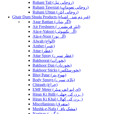
Ruhani Tail (روحانی تیل)
Ruhani Tawezat (روحانی تعویذات)
Ruhani Ubtan (روحانی اُبٹن)
Ghair Dum Shuda Products (غیر دم شدہ اشیاء)
Agar Battian (اگر بتیاں)
Air Freshners ( ایئر فریشنرز)
Ala-e-Yaksoi (آلہ یکسوئی)
Ala-e-Noor (آلہ نور)
Alwah (الواح)
Amber (عنبر)
Attar (عطر)
Attar Spray (عطر سپرے)
Bakhoorat (بخورات)
Bakhoor Dan (بخوردان)
Bakhoor Sticks (بخورسٹکس)
Bhoj Patar (بھوج پتر)
Body Sprays (باڈی سپرے)
Chiragh (چراغ)
EMF Meter (ای ایم ایف میٹر)
Hiran Ki Jhilli (ہرن کی جھلی)
Hiran Ki Khal (ہرن کی کھال)
Miscellanious (متفرق)
Mushk-e-Nafa (مشک نافہ)
Naginay (نگینے)