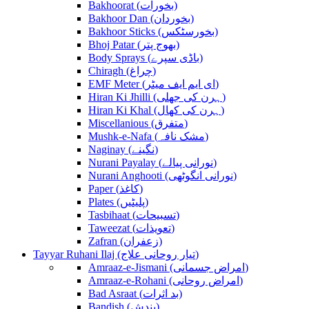
Bakhoorat (بخورات)
Bakhoor Dan (بخوردان)
Bakhoor Sticks (بخورسٹکس)
Bhoj Patar (بھوج پتر)
Body Sprays (باڈی سپرے)
Chiragh (چراغ)
EMF Meter (ای ایم ایف میٹر)
Hiran Ki Jhilli (ہرن کی جھلی)
Hiran Ki Khal (ہرن کی کھال)
Miscellanious (متفرق)
Mushk-e-Nafa (مشک نافہ)
Naginay (نگینے)
Nurani Payalay (نورانی پیالے)
Nurani Anghooti (نورانی انگوٹھی)
Paper (کاغذ)
Plates (پلیٹیں)
Tasbihaat (تسبیحات)
Taweezat (تعویذات)
Zafran (زعفران)
Tayyar Ruhani Ilaj (تیار روحانی علاج)
Amraaz-e-Jismani (امراض جسمانی)
Amraaz-e-Rohani (امراض روحانی)
Bad Asraat (بد اثرات)
Bandish (بندش)