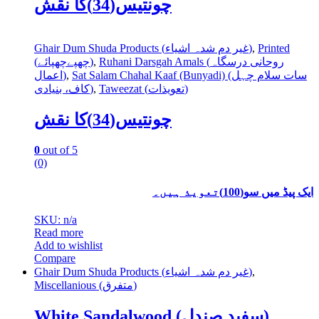
چونتیس(34)کا نقش
Ghair Dum Shuda Products (غیر دم شدہ اشیاء)
,
Printed
(چھپےچھپائے)
,
Ruhani Darsgah Amals (روحانی درسگاہ
اعمال)
,
Sat Salam Chahal Kaaf (Bunyadi) (سات سلام چہل
کاف، بنیادی)
,
Taweezat (تعویذات)
چونتیس(34)کا نقش
0
out of 5
(0)
ایک پیڈ میں سو(100)تعویذ ہیں۔
SKU: n/a
Read more
Add to wishlist
Compare
Ghair Dum Shuda Products (غیر دم شدہ اشیاء)
,
Miscellanious (متفرق)
White Sandalwood (سفید صندل)