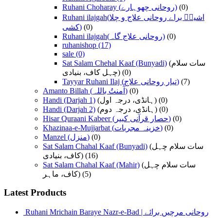
Ruhani Choharay (روحانی چھوہارے)
(0)
Ruhani ilajgah(اشیاؑ براے روحانی علاج و چلا
کشی)
(0)
Ruhani ilajgah(روحانی علاج گاہ)
(0)
ruhanishop
(17)
sale
(0)
Sat Salam Chehal Kaaf (Bunyadi)
(سات سلام
چہل کاف، بنیادی)
(0)
Tayyar Ruhani Ilaj (تیار روحانی علاج)
(7)
Amanto Billah (آٰمنتُ باللہ)
(0)
Handi (Darjah 1)
(ہانڈی، درجہ اول)
(0)
Handi (Darjah 2)
(ہانڈی، درجہ دوم)
(0)
Hisar Quraani Kabeer (حصار قرآنی کبیر)
(0)
Khazinaa-e-Mujjarbat (خزینہ مجربات)
(0)
Manzel (منزل)
(0)
Sat Salam Chahal Kaaf (Bunyadi)
(سات سلام چہل
کاف، بنیادی)
(16)
Sat Salam Chahal Kaaf (Mahir)
(سات سلام چہل
کاف، ماہر)
(5)
Latest Products
Ruhani Mrichain Baraye Nazr-e-Bad | روحانی مرچیں برائے