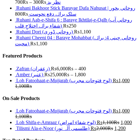
700
₨
–
300
₨
نظر بد
Ruhani Bakhoor Stick Barayae Dafa Nahusat | روحانی بخور
800
₨
سٹک برائے دفع نحوست
Ruhani Aab-e-Shifa 6 : Baraye Ikhtilaj-e-Qalb (روحانی آب
شفاء برائے اختلاجِ قلب)
₨
250
Ruhani Dori (روحانی ڈوری)
₨
1,100
Ruhani Cheeni 04 : Baraye Mohabbat (روحانی چینی 4: برائے
محبت)
₨
1,100
Featured Products
Zafran (زعفران)
₨
6,000
₨
–
400
Amber (عنبر)
₨
25,000
₨
–
1,800
Loh Fatoohaat-e-Mujjarab (لوح فتوحات مجرب)
₨
1,000
1,100
₨
On-Sale Products
Loh Fatoohaat-e-Mujjarab (لوح فتوحات مجرب)
₨
1,000
1,100
₨
Loh Shifa-e-Amraaz (لوح شفاء امراض)
₨
1,100
₨
1,000
Tilismi Ala-e-Noor (طلسمی آلہ نور)
₨
2,000
₨
1,200