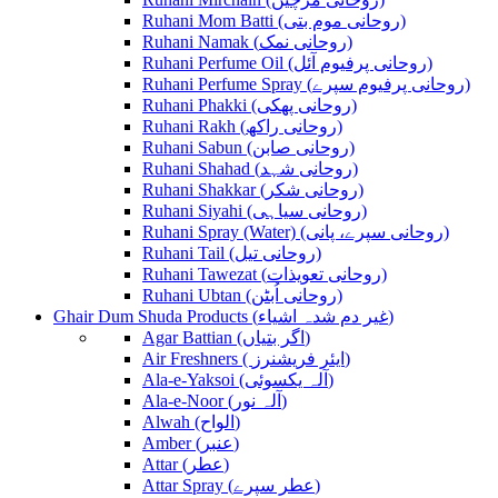
Ruhani Mom Batti (روحانی موم بتی)
Ruhani Namak (روحانی نمک)
Ruhani Perfume Oil (روحانی پرفیوم آئل)
Ruhani Perfume Spray (روحانی پرفیوم سپرے)
Ruhani Phakki (روحانی پھکی)
Ruhani Rakh (روحانی راکھ)
Ruhani Sabun (روحانی صابن)
Ruhani Shahad (روحانی شہد)
Ruhani Shakkar (روحانی شکر)
Ruhani Siyahi (روحانی سیاہی)
Ruhani Spray (Water) (روحانی سپرے، پانی)
Ruhani Tail (روحانی تیل)
Ruhani Tawezat (روحانی تعویذات)
Ruhani Ubtan (روحانی اُبٹن)
Ghair Dum Shuda Products (غیر دم شدہ اشیاء)
Agar Battian (اگر بتیاں)
Air Freshners ( ایئر فریشنرز)
Ala-e-Yaksoi (آلہ یکسوئی)
Ala-e-Noor (آلہ نور)
Alwah (الواح)
Amber (عنبر)
Attar (عطر)
Attar Spray (عطر سپرے)