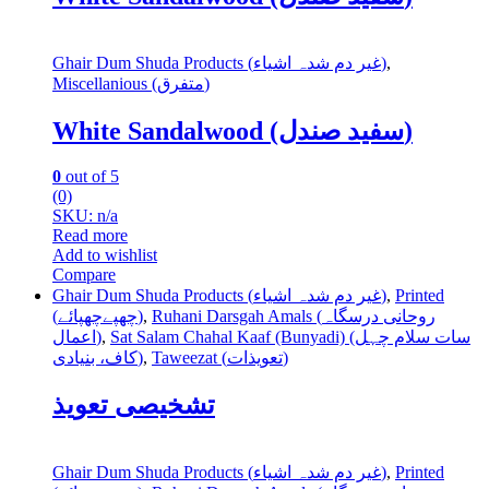
Ghair Dum Shuda Products (غیر دم شدہ اشیاء)
,
Miscellanious (متفرق)
White Sandalwood (سفید صندل)
0
out of 5
(0)
SKU: n/a
Read more
Add to wishlist
Compare
Ghair Dum Shuda Products (غیر دم شدہ اشیاء)
,
Printed
(چھپےچھپائے)
,
Ruhani Darsgah Amals (روحانی درسگاہ
اعمال)
,
Sat Salam Chahal Kaaf (Bunyadi) (سات سلام چہل
کاف، بنیادی)
,
Taweezat (تعویذات)
تشخیصی تعویذ
Ghair Dum Shuda Products (غیر دم شدہ اشیاء)
,
Printed