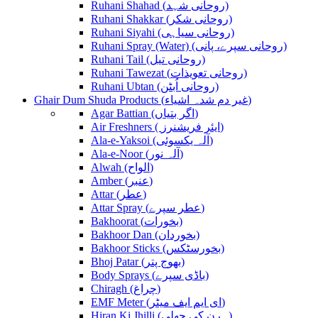
Ruhani Shahad (روحانی شہد)
Ruhani Shakkar (روحانی شکر)
Ruhani Siyahi (روحانی سیاہی)
Ruhani Spray (Water) (روحانی سپرے، پانی)
Ruhani Tail (روحانی تیل)
Ruhani Tawezat (روحانی تعویذات)
Ruhani Ubtan (روحانی اُبٹن)
Ghair Dum Shuda Products (غیر دم شدہ اشیاء)
Agar Battian (اگر بتیاں)
Air Freshners ( ایئر فریشنرز)
Ala-e-Yaksoi (آلہ یکسوئی)
Ala-e-Noor (آلہ نور)
Alwah (الواح)
Amber (عنبر)
Attar (عطر)
Attar Spray (عطر سپرے)
Bakhoorat (بخورات)
Bakhoor Dan (بخوردان)
Bakhoor Sticks (بخورسٹکس)
Bhoj Patar (بھوج پتر)
Body Sprays (باڈی سپرے)
Chiragh (چراغ)
EMF Meter (ای ایم ایف میٹر)
Hiran Ki Jhilli (ہرن کی جھلی)