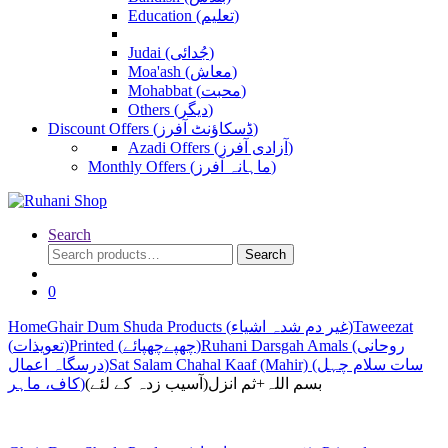
Education (تعلیم)
Judai (جُدائی)
Moa'ash (معاش)
Mohabbat (محبت)
Others (دیگر)
Discount Offers (ڈسکاؤنٹ آفرز)
Azadi Offers (آزادی آفرز)
Monthly Offers (ماہانہ آفرز)
Search
Search
Search
for:
0
Home
Ghair Dum Shuda Products (غیر دم شدہ اشیاء)
Taweezat
Ruhani Darsgah Amals (روحانی
Printed (چھپےچھپائے)
(تعویذات)
Sat Salam Chahal Kaaf (Mahir) (سات سلام چہل
درسگاہ اعمال)
بسم اللہ+ثم انزل(آسیب زدہ کے لئے)
کاف، ماہر)