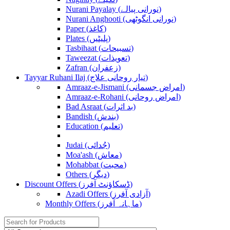
Nurani Payalay (نورانی پیالے)
Nurani Anghooti (نورانی انگوٹھی)
Paper (کاغذ)
Plates (پلیٹیں)
Tasbihaat (تسبیحات)
Taweezat (تعویذات)
Zafran (زعفران)
Tayyar Ruhani Ilaj (تیار روحانی علاج)
Amraaz-e-Jismani (امراض جسمانی)
Amraaz-e-Rohani (امراض روحانی)
Bad Asraat (بد اثرات)
Bandish (بندش)
Education (تعلیم)
Judai (جُدائی)
Moa'ash (معاش)
Mohabbat (محبت)
Others (دیگر)
Discount Offers (ڈسکاؤنٹ آفرز)
Azadi Offers (آزادی آفرز)
Monthly Offers (ماہانہ آفرز)
Search
for: