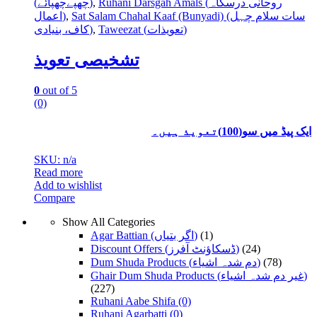
(چھپےچھپائے)
,
Ruhani Darsgah Amals (روحانی درسگاہ
اعمال)
,
Sat Salam Chahal Kaaf (Bunyadi) (سات سلام چہل
کاف، بنیادی)
,
Taweezat (تعویذات)
تشخیصی تعویذ
0
out of 5
(0)
ایک پیڈ میں سو(100)تعویذ ہیں۔
SKU: n/a
Read more
Add to wishlist
Compare
Show All Categories
Agar Battian (اگر بتیاں)
(1)
Discount Offers (ڈسکاؤنٹ آفرز)
(24)
Dum Shuda Products (دم شدہ اشیاء)
(78)
Ghair Dum Shuda Products (غیر دم شدہ اشیاء)
(227)
Ruhani Aabe Shifa
(0)
Ruhani Agarbatti
(0)