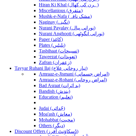
Hiran Ki Khal (ہرن کی کھال)
Miscellanious (متفرق)
Mushk-e-Nafa (مشک نافہ)
Naginay (نگینے)
Nurani Payalay (نورانی پیالے)
Nurani Anghooti (نورانی انگوٹھی)
Paper (کاغذ)
Plates (پلیٹیں)
Tasbihaat (تسبیحات)
Taweezat (تعویذات)
Zafran (زعفران)
Tayyar Ruhani Ilaj (تیار روحانی علاج)
Amraaz-e-Jismani (امراض جسمانی)
Amraaz-e-Rohani (امراض روحانی)
Bad Asraat (بد اثرات)
Bandish (بندش)
Education (تعلیم)
Judai (جُدائی)
Moa'ash (معاش)
Mohabbat (محبت)
Others (دیگر)
Discount Offers (ڈسکاؤنٹ آفرز)