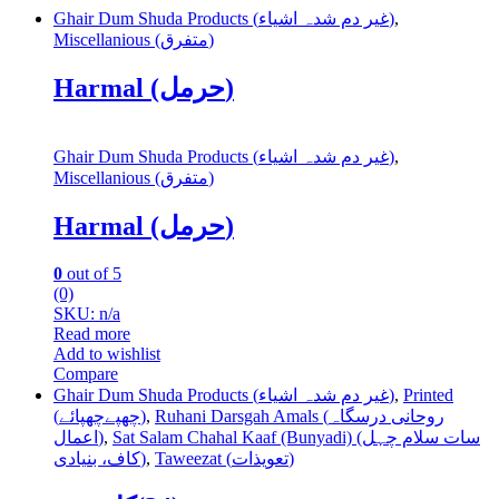
Ghair Dum Shuda Products (غیر دم شدہ اشیاء)
,
Miscellanious (متفرق)
Harmal (حرمل)
Ghair Dum Shuda Products (غیر دم شدہ اشیاء)
,
Miscellanious (متفرق)
Harmal (حرمل)
0
out of 5
(0)
SKU: n/a
Read more
Add to wishlist
Compare
Ghair Dum Shuda Products (غیر دم شدہ اشیاء)
,
Printed
(چھپےچھپائے)
,
Ruhani Darsgah Amals (روحانی درسگاہ
اعمال)
,
Sat Salam Chahal Kaaf (Bunyadi) (سات سلام چہل
کاف، بنیادی)
,
Taweezat (تعویذات)