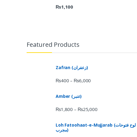
₨
1,100
Featured Products
Zafran (زعفران)
₨
400
₨
6,000
–
Amber (عنبر)
₨
1,800
₨
25,000
–
Loh Fatoohaat-e-Mujjarab (لوح فتوحات
مجرب)