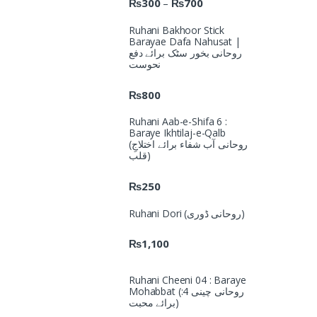
₨
300
₨
700
–
Ruhani Bakhoor Stick
Barayae Dafa Nahusat |
روحانی بخور سٹک برائے دفع
نحوست
₨
800
Ruhani Aab-e-Shifa 6 :
Baraye Ikhtilaj-e-Qalb
(روحانی آب شفاء برائے اختلاجِ
قلب)
₨
250
Ruhani Dori (روحانی ڈوری)
₨
1,100
Ruhani Cheeni 04 : Baraye
Mohabbat (روحانی چینی 4:
برائے محبت)