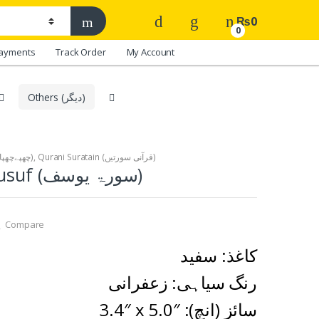
₨
0
0
ayments
Track Order
My Account
Others (دیگر)
Printed (چھپےچھپائے)
,
Qurani Suratain (قرآنی سورتیں)
04. Surah Yusuf (سورۃ یوسف)
Compare
کاغذ: سفید
رنگ سیاہی: زعفرانی
3.4″ x 5.0″ :سائز (انچ)