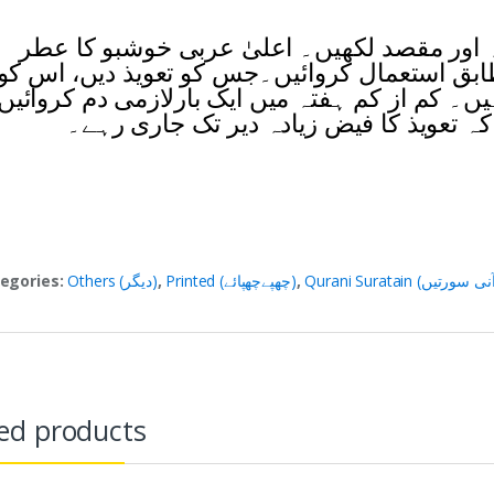
دہ اور مقصد لکھیں۔ اعلیٰ عربی خوشبو کا عطر
طابق استعمال کروائیں۔جس کو تعویذ دیں، اس کو
یں۔ کم از کم ہفتہ میں ایک بارلازمی دم کروائیں
کہ تعویذ کا فیض زیادہ دیر تک جاری رہے۔
egories:
Others (دیگر)
,
Printed (چھپےچھپائے)
,
ed products