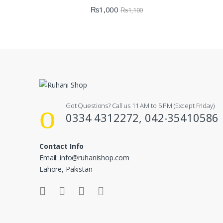
₨
1,000
₨
1,100
Got Questions? Call us 11 AM to 5 PM (Except Friday)
0334 4312272, 042-35410586
Contact Info
Email: info@ruhanishop.com
Lahore, Pakistan