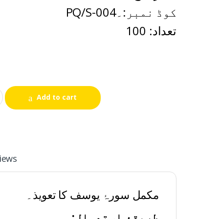
PQ/S-004کوڈ نمبر:۔
تعداد: 100
Add to cart
iews
مکمل سورۂ یوسف کا تعویذ۔
طریقۂ استعمال:۔