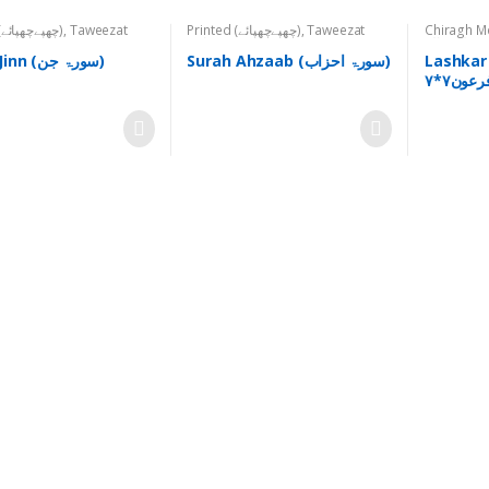
Printed (چھپےچھپائے)
,
Taweezat
Printed (چھپےچھپائے)
,
Taweezat
Chiragh Mein
(تعویذات)
Lashkar e 
Surah Ahzaab (سورۃ احزاب)
Surah Jinn (سورۃ جن)