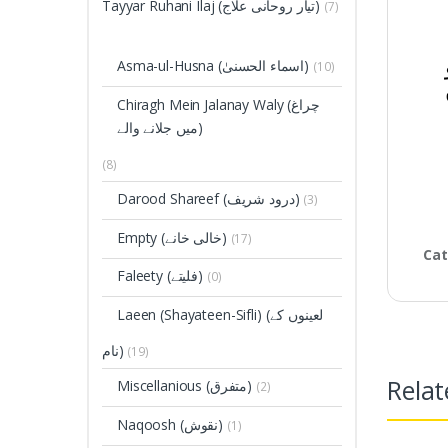
Tayyar Ruhani Ilaj (تیار روحانی علاج)
(7)
Asma-ul-Husna (اسماء الحسنیٰ)
(10)
Chiragh Mein Jalanay Waly (چراغ
میں جلانے والے)
(8)
Darood Shareef (درود شریف)
(3)
Empty (خالی خانے)
(17)
Cat
Faleety (فلیتے)
(0)
Laeen (Shayateen-Sifli)
(لعینوں کے
نام)
(19)
Relat
Miscellanious (متفرق)
(2)
Naqoosh (نقوش)
(1)