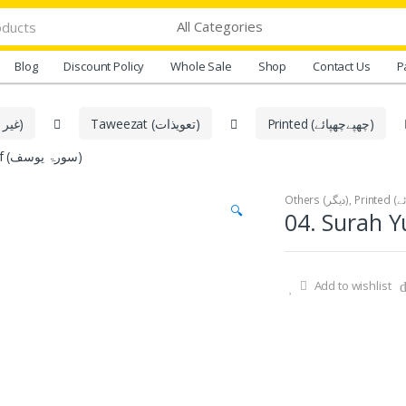
Blog
Discount Policy
Whole Sale
Shop
Contact Us
P
Printed (چھپےچھپائے)
Taweezat (تعویذات)
Ghair Dum Shuda Products (غیر دم شدہ اشیاء)
04. Surah Yusuf (سورۃ یوسف)
Others (دیگر)
,
🔍
Add to wishlist