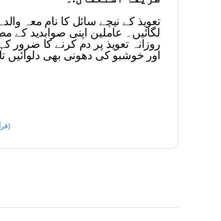
تعویذ کے نیچے سائل کا نام معہ وال
لگائیں۔ عاملین اپنی صوابدید کے م
روزانہ تعویذ پر دم کرنے کا ضرور کہ
اور خوشبو کی دھونی بھی دلوائیں تا
Qurani Suratain (قرآنی سورتیں)