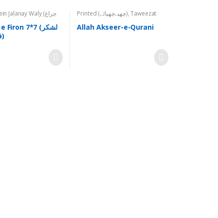
 Jalanay Waly (چراغ
Printed (چھپےچھپائے)
,
Taweezat
میں جلانے والے)
,
Ghair Dum Shuda
(تعویذات)
Products (غیر دم شدہ اشیاء)
,
Firon 7*7 (لشکر
Allah Akseer-e-Qurani
Others (دیگر)
,
Printed (چھپےچھپائے)
,
فرعون۷*۷)
Taweezat (تعویذات)