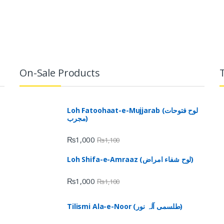
On-Sale Products
Loh Fatoohaat-e-Mujjarab (لوح فتوحات
مجرب)
₨
1,000
₨
1,100
Loh Shifa-e-Amraaz (لوح شفاء امراض)
₨
1,000
₨
1,100
Tilismi Ala-e-Noor (طلسمی آلہ نور)