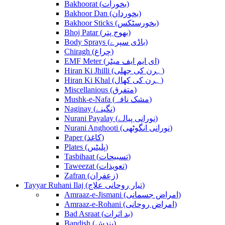
Bakhoorat (بخورات)
Bakhoor Dan (بخوردان)
Bakhoor Sticks (بخورسٹکس)
Bhoj Patar (بھوج پتر)
Body Sprays (باڈی سپرے)
Chiragh (چراغ)
EMF Meter (ای ایم ایف میٹر)
Hiran Ki Jhilli (ہرن کی جھلی)
Hiran Ki Khal (ہرن کی کھال)
Miscellanious (متفرق)
Mushk-e-Nafa (مشک نافہ)
Naginay (نگینے)
Nurani Payalay (نورانی پیالے)
Nurani Anghooti (نورانی انگوٹھی)
Paper (کاغذ)
Plates (پلیٹیں)
Tasbihaat (تسبیحات)
Taweezat (تعویذات)
Zafran (زعفران)
Tayyar Ruhani Ilaj (تیار روحانی علاج)
Amraaz-e-Jismani (امراض جسمانی)
Amraaz-e-Rohani (امراض روحانی)
Bad Asraat (بد اثرات)
Bandish (بندش)