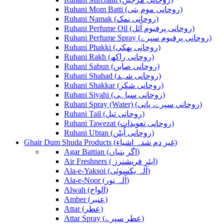
Ruhani Mom Batti (روحانی موم بتی)
Ruhani Namak (روحانی نمک)
Ruhani Perfume Oil (روحانی پرفیوم آئل)
Ruhani Perfume Spray (روحانی پرفیوم سپرے)
Ruhani Phakki (روحانی پھکی)
Ruhani Rakh (روحانی راکھ)
Ruhani Sabun (روحانی صابن)
Ruhani Shahad (روحانی شہد)
Ruhani Shakkar (روحانی شکر)
Ruhani Siyahi (روحانی سیاہی)
Ruhani Spray (Water) (روحانی سپرے، پانی)
Ruhani Tail (روحانی تیل)
Ruhani Tawezat (روحانی تعویذات)
Ruhani Ubtan (روحانی اُبٹن)
Ghair Dum Shuda Products (غیر دم شدہ اشیاء)
Agar Battian (اگر بتیاں)
Air Freshners ( ایئر فریشنرز)
Ala-e-Yaksoi (آلہ یکسوئی)
Ala-e-Noor (آلہ نور)
Alwah (الواح)
Amber (عنبر)
Attar (عطر)
Attar Spray (عطر سپرے)