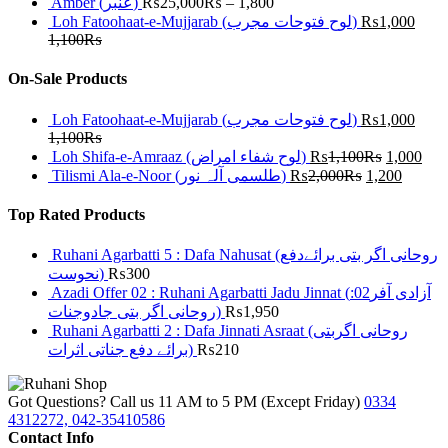
Amber (عنبر)
₨
25,000
₨
–
1,800
Loh Fatoohaat-e-Mujjarab (لوح فتوحات مجرب)
₨
1,000
1,100
₨
On-Sale Products
Loh Fatoohaat-e-Mujjarab (لوح فتوحات مجرب)
₨
1,000
1,100
₨
Loh Shifa-e-Amraaz (لوح شفاء امراض)
₨
1,100
₨
1,000
Tilismi Ala-e-Noor (طلسمی آلہ نور)
₨
2,000
₨
1,200
Top Rated Products
Ruhani Agarbatti 5 : Dafa Nahusat (روحانی اگر بتی برائےدفع
نحوست)
₨
300
Azadi Offer 02 : Ruhani Agarbatti Jadu Jinnat (آزادی آفر02:
روحانی اگر بتی جادوجنات)
₨
1,950
Ruhani Agarbatti 2 : Dafa Jinnati Asraat (روحانی اگربتی
برائے دفع جناتی اثرات)
₨
210
Got Questions? Call us 11 AM to 5 PM (Except Friday)
0334
4312272, 042-35410586
Contact Info