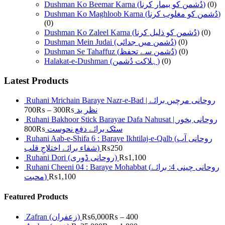
Dushman Ko Beemar Karna (دُشمن کو بیمار کرنا)
(0)
Dushman Ko Maghloob Karna (دُشمن کو مغلوب کرنا)
(0)
Dushman Ko Zaleel Karna (دُشمن کو ذلیل کرنا)
(0)
Dushman Mein Judai (دُشمن میں جدائی)
(0)
Dushman Se Tahaffuz (دُشمن سے تحفظ)
(0)
Halakat-e-Dushman (ہلاکت دُشمن)
(0)
Latest Products
Ruhani Mrichain Baraye Nazr-e-Bad | روحانی مرچیں برائے
700
₨
–
300
₨
نظر بد
Ruhani Bakhoor Stick Barayae Dafa Nahusat | روحانی بخور
800
₨
سٹک برائے دفع نحوست
Ruhani Aab-e-Shifa 6 : Baraye Ikhtilaj-e-Qalb (روحانی آب
شفاء برائے اختلاجِ قلب)
₨
250
Ruhani Dori (روحانی ڈوری)
₨
1,100
Ruhani Cheeni 04 : Baraye Mohabbat (روحانی چینی 4: برائے
محبت)
₨
1,100
Featured Products
Zafran (زعفران)
₨
6,000
₨
–
400