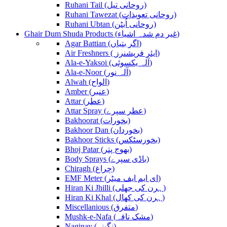
Ruhani Tail (روحانی تیل)
Ruhani Tawezat (روحانی تعویذات)
Ruhani Ubtan (روحانی اُبٹن)
Ghair Dum Shuda Products (غیر دم شدہ اشیاء)
Agar Battian (اگر بتیاں)
Air Freshners ( ایئر فریشنرز)
Ala-e-Yaksoi (آلہ یکسوئی)
Ala-e-Noor (آلہ نور)
Alwah (الواح)
Amber (عنبر)
Attar (عطر)
Attar Spray (عطر سپرے)
Bakhoorat (بخورات)
Bakhoor Dan (بخوردان)
Bakhoor Sticks (بخورسٹکس)
Bhoj Patar (بھوج پتر)
Body Sprays (باڈی سپرے)
Chiragh (چراغ)
EMF Meter (ای ایم ایف میٹر)
Hiran Ki Jhilli (ہرن کی جھلی)
Hiran Ki Khal (ہرن کی کھال)
Miscellanious (متفرق)
Mushk-e-Nafa (مشک نافہ)
Naginay (نگینے)