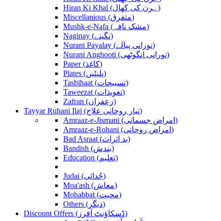
Hiran Ki Khal (ہرن کی کھال)
Miscellanious (متفرق)
Mushk-e-Nafa (مشک نافہ)
Naginay (نگینے)
Nurani Payalay (نورانی پیالے)
Nurani Anghooti (نورانی انگوٹھی)
Paper (کاغذ)
Plates (پلیٹیں)
Tasbihaat (تسبیحات)
Taweezat (تعویذات)
Zafran (زعفران)
Tayyar Ruhani Ilaj (تیار روحانی علاج)
Amraaz-e-Jismani (امراض جسمانی)
Amraaz-e-Rohani (امراض روحانی)
Bad Asraat (بد اثرات)
Bandish (بندش)
Education (تعلیم)
Judai (جُدائی)
Moa'ash (معاش)
Mohabbat (محبت)
Others (دیگر)
Discount Offers (ڈسکاؤنٹ آفرز)