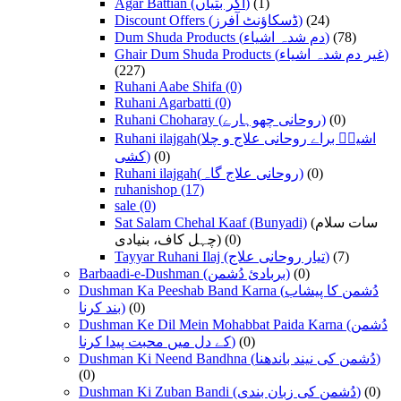
Agar Battian (اگر بتیاں)
(1)
Discount Offers (ڈسکاؤنٹ آفرز)
(24)
Dum Shuda Products (دم شدہ اشیاء)
(78)
Ghair Dum Shuda Products (غیر دم شدہ اشیاء)
(227)
Ruhani Aabe Shifa
(0)
Ruhani Agarbatti
(0)
Ruhani Choharay (روحانی چھوہارے)
(0)
Ruhani ilajgah(اشیاؑ براے روحانی علاج و چلا
کشی)
(0)
Ruhani ilajgah(روحانی علاج گاہ)
(0)
ruhanishop
(17)
sale
(0)
Sat Salam Chehal Kaaf (Bunyadi)
(سات سلام
چہل کاف، بنیادی)
(0)
Tayyar Ruhani Ilaj (تیار روحانی علاج)
(7)
Barbaadi-e-Dushman (بربادیٔ دُشمن)
(0)
Dushman Ka Peeshab Band Karna (دُشمن کا پیشاب
بند کرنا)
(0)
Dushman Ke Dil Mein Mohabbat Paida Karna (دُشمن
کے دل میں محبت پیدا کرنا)
(0)
Dushman Ki Neend Bandhna (دُشمن کی نیند باندھنا)
(0)
Dushman Ki Zuban Bandi (دُشمن کی زبان بندی)
(0)