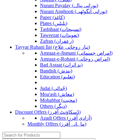
Nurani Payalay (نورانی پیالے)
Nurani Anghooti (نورانی انگوٹھی)
Paper (کاغذ)
Plates (پلیٹیں)
Tasbihaat (تسبیحات)
Taweezat (تعویذات)
Zafran (زعفران)
Tayyar Ruhani Ilaj (تیار روحانی علاج)
Amraaz-e-Jismani (امراض جسمانی)
Amraaz-e-Rohani (امراض روحانی)
Bad Asraat (بد اثرات)
Bandish (بندش)
Education (تعلیم)
Judai (جُدائی)
Moa'ash (معاش)
Mohabbat (محبت)
Others (دیگر)
Discount Offers (ڈسکاؤنٹ آفرز)
Azadi Offers (آزادی آفرز)
Monthly Offers (ماہانہ آفرز)
Search
for: