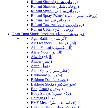
Ruhani Shahad (روحانی شہد)
Ruhani Shakkar (روحانی شکر)
Ruhani Siyahi (روحانی سیاہی)
Ruhani Spray (Water) (روحانی سپرے، پانی)
Ruhani Tail (روحانی تیل)
Ruhani Tawezat (روحانی تعویذات)
Ruhani Ubtan (روحانی اُبٹن)
Ghair Dum Shuda Products (غیر دم شدہ اشیاء)
Agar Battian (اگر بتیاں)
Air Freshners ( ایئر فریشنرز)
Ala-e-Yaksoi (آلہ یکسوئی)
Ala-e-Noor (آلہ نور)
Alwah (الواح)
Amber (عنبر)
Attar (عطر)
Attar Spray (عطر سپرے)
Bakhoorat (بخورات)
Bakhoor Dan (بخوردان)
Bakhoor Sticks (بخورسٹکس)
Bhoj Patar (بھوج پتر)
Body Sprays (باڈی سپرے)
Chiragh (چراغ)
EMF Meter (ای ایم ایف میٹر)
Hiran Ki Jhilli (ہرن کی جھلی)